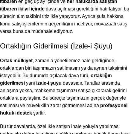
itibaren
en geç üç ay içinde ve
her hâlükârda satıştan
itibaren iki yıl içinde
dava açılması gerektiğini hatırlatıyor, bu
sürecin tüm takibini titizlikle yapıyoruz. Ayrıca şufa hakkına
konu satış işlemlerinin geçerliliğini inceliyor, muvazaalı satış
varsa buna da müdahale ediyoruz.
Ortaklığın Giderilmesi (İzale-i Şuyu)
Ortak mülkiyet
, zamanla yönetilemez hale geldiğinde,
ortaklardan biri taşınmazın satılmasını ya da aynen taksimini
isteyebilir. Bu durumda açılacak dava türü,
ortaklığın
giderilmesi
yani
izale-i şuyu
davasıdır. Taraflar arasında
anlaşma yoksa, mahkeme taşınmazı satışa çıkararak gelirini
ortaklara paylaştırır. Bu süreçte taşınmazın gerçek değeriyle
satılması ve müvekkilin zarar görmemesi adına
profesyonel
hukuki destek
şarttır.
Bu tür davalarda, özellikle satışın ihale yoluyla yapılması
nedeniyle değer tespitinin sağlıklı yapılması büyük önem taşır.