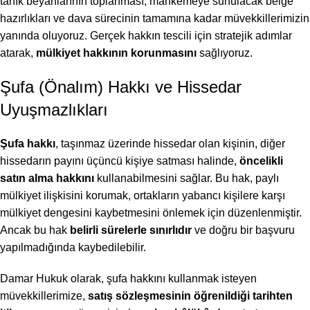
tanık beyanlarının toplanması, mahkemeye sunulacak belge
hazırlıkları ve dava sürecinin tamamına kadar müvekkillerimizin
yanında oluyoruz. Gerçek hakkın tescili için stratejik adımlar
atarak,
mülkiyet hakkının korunmasını
sağlıyoruz.
Şufa (Önalım) Hakkı ve Hissedar
Uyuşmazlıkları
Şufa hakkı
, taşınmaz üzerinde hissedar olan kişinin, diğer
hissedarın payını üçüncü kişiye satması halinde,
öncelikli
satın alma hakkını
kullanabilmesini sağlar. Bu hak, paylı
mülkiyet ilişkisini korumak, ortakların yabancı kişilere karşı
mülkiyet dengesini kaybetmesini önlemek için düzenlenmiştir.
Ancak bu hak
belirli sürelerle sınırlıdır
ve doğru bir başvuru
yapılmadığında kaybedilebilir.
Damar Hukuk olarak, şufa hakkını kullanmak isteyen
müvekkillerimize,
satış sözleşmesinin öğrenildiği tarihten