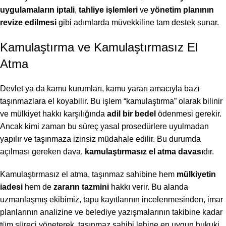
uygulamaların iptali
,
tahliye işlemleri
ve
yönetim planının
revize edilmesi
gibi adımlarda müvekkiline tam destek sunar.
Kamulaştırma ve Kamulaştırmasız El
Atma
Devlet ya da kamu kurumları, kamu yararı amacıyla bazı
taşınmazlara el koyabilir. Bu işlem “kamulaştırma” olarak bilinir
ve mülkiyet hakkı karşılığında
adil bir bedel
ödenmesi gerekir.
Ancak kimi zaman bu süreç yasal prosedürlere uyulmadan
yapılır ve taşınmaza izinsiz müdahale edilir. Bu durumda
açılması gereken dava,
kamulaştırmasız el atma davası
dır.
Kamulaştırmasız el atma, taşınmaz sahibine hem
mülkiyetin
iadesi
hem de
zararın tazmini
hakkı verir. Bu alanda
uzmanlaşmış ekibimiz, tapu kayıtlarının incelenmesinden, imar
planlarının analizine ve belediye yazışmalarının takibine kadar
tüm süreci yöneterek, taşınmaz sahibi lehine en uygun hukuki