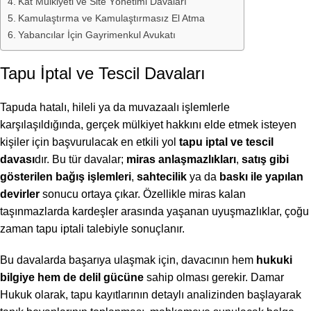
Kat Mülkiyeti ve Site Yönetimi Davaları
Kamulaştırma ve Kamulaştırmasız El Atma
Yabancılar İçin Gayrimenkul Avukatı
Tapu İptal ve Tescil Davaları
Tapuda hatalı, hileli ya da muvazaalı işlemlerle
karşılaşıldığında, gerçek mülkiyet hakkını elde etmek isteyen
kişiler için başvurulacak en etkili yol
tapu iptal ve tescil
davası
dır. Bu tür davalar;
miras anlaşmazlıkları
,
satış gibi
gösterilen bağış işlemleri
,
sahtecilik
ya da
baskı ile yapılan
devirler
sonucu ortaya çıkar. Özellikle miras kalan
taşınmazlarda kardeşler arasında yaşanan uyuşmazlıklar, çoğu
zaman tapu iptali talebiyle sonuçlanır.
Bu davalarda başarıya ulaşmak için, davacının hem
hukuki
bilgiye hem de delil gücüne
sahip olması gerekir. Damar
Hukuk olarak, tapu kayıtlarının detaylı analizinden başlayarak