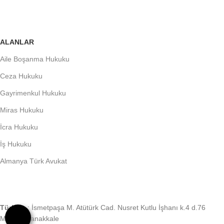
ALANLAR
Aile Boşanma Hukuku
Ceza Hukuku
Gayrimenkul Hukuku
Miras Hukuku
İcra Hukuku
İş Hukuku
Almanya Türk Avukat
Türkiye
: İsmetpaşa M. Atütürk Cad. Nusret Kutlu İşhanı k.4 d.76
Merkez Çanakkale