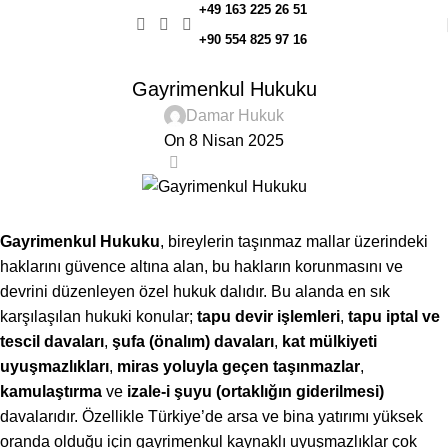
+49 163 225 26 51
+90 554 825 97 16
ÇALIŞMA ALANLARIMIZ
Gayrimenkul Hukuku
Damar Hukuk
On 8 Nisan 2025
0
Gayrimenkul Hukuku
, bireylerin taşınmaz mallar üzerindeki
haklarını güvence altına alan, bu hakların korunmasını ve
devrini düzenleyen özel hukuk dalıdır. Bu alanda en sık
karşılaşılan hukuki konular;
tapu devir işlemleri
,
tapu iptal ve
tescil davaları
,
şufa (önalım) davaları
,
kat mülkiyeti
uyuşmazlıkları
,
miras yoluyla geçen taşınmazlar
,
kamulaştırma
ve
izale-i şuyu (ortaklığın giderilmesi)
davalarıdır. Özellikle Türkiye’de arsa ve bina yatırımı yüksek
oranda olduğu için gayrimenkul kaynaklı uyuşmazlıklar çok