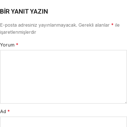
BIR YANIT YAZIN
E-posta adresiniz yayınlanmayacak.
Alternative:
Gerekli alanlar
*
ile
işaretlenmişlerdir
Yorum
*
Ad
*