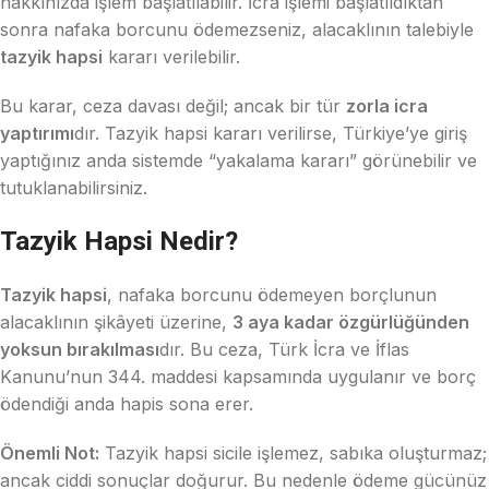
hakkınızda işlem başlatılabilir. İcra işlemi başlatıldıktan
sonra nafaka borcunu ödemezseniz, alacaklının talebiyle
tazyik hapsi
kararı verilebilir.
Bu karar, ceza davası değil; ancak bir tür
zorla icra
yaptırımı
dır. Tazyik hapsi kararı verilirse, Türkiye’ye giriş
yaptığınız anda sistemde “yakalama kararı” görünebilir ve
tutuklanabilirsiniz.
Tazyik Hapsi Nedir?
Tazyik hapsi
, nafaka borcunu ödemeyen borçlunun
alacaklının şikâyeti üzerine,
3 aya kadar özgürlüğünden
yoksun bırakılması
dır. Bu ceza, Türk İcra ve İflas
Kanunu’nun 344. maddesi kapsamında uygulanır ve borç
ödendiği anda hapis sona erer.
Önemli Not:
Tazyik hapsi sicile işlemez, sabıka oluşturmaz;
ancak ciddi sonuçlar doğurur. Bu nedenle ödeme gücünüz