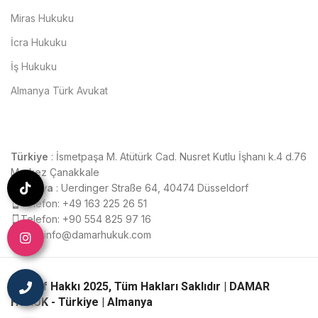
Miras Hukuku
İcra Hukuku
İş Hukuku
Almanya Türk Avukat
Türkiye
: İsmetpaşa M. Atütürk Cad. Nusret Kutlu İşhanı k.4 d.76
Merkez Çanakkale
Almanya
: Uerdinger Straße 64, 40474 Düsseldorf
Telefon: +49 163 225 26 51
Telefon: +90 554 825 97 16
Mail: info@damarhukuk.com
© Telif Hakkı 2025, Tüm Hakları Saklıdır | DAMAR
HUKUK - Türkiye | Almanya