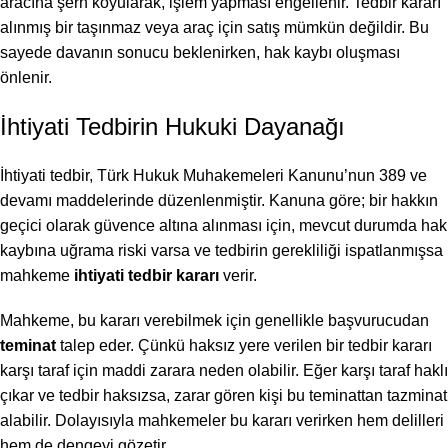
aracına şerh koyularak, işlem yapması engellenir. Tedbir kararı
alınmış bir taşınmaz veya araç için satış mümkün değildir. Bu
sayede davanın sonucu beklenirken, hak kaybı oluşması
önlenir.
İhtiyati Tedbirin Hukuki Dayanağı
İhtiyati tedbir, Türk Hukuk Muhakemeleri Kanunu’nun 389 ve
devamı maddelerinde düzenlenmiştir. Kanuna göre; bir hakkın
geçici olarak güvence altına alınması için, mevcut durumda hak
kaybına uğrama riski varsa ve tedbirin gerekliliği ispatlanmışsa
mahkeme
ihtiyati tedbir kararı
verir.
Mahkeme, bu kararı verebilmek için genellikle başvurucudan
teminat
talep eder. Çünkü haksız yere verilen bir tedbir kararı
karşı taraf için maddi zarara neden olabilir. Eğer karşı taraf haklı
çıkar ve tedbir haksızsa, zarar gören kişi bu teminattan tazminat
alabilir. Dolayısıyla mahkemeler bu kararı verirken hem delilleri
hem de dengeyi gözetir.