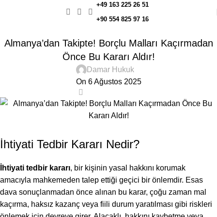
+49 163 225 26 51
+90 554 825 97 16
İCRA VE İFLAS HUKUKU
Almanya’dan Takipte! Borçlu Malları Kaçırmadan
Önce Bu Kararı Aldır!
Damar Hukuk
On 6 Ağustos 2025
0
İhtiyati Tedbir Kararı Nedir?
İhtiyati tedbir kararı
, bir kişinin yasal hakkını korumak
amacıyla mahkemeden talep ettiği geçici bir önlemdir. Esas
dava sonuçlanmadan önce alınan bu karar, çoğu zaman mal
kaçırma, haksız kazanç veya fiili durum yaratılması gibi riskleri
önlemek için devreye girer. Alacaklı, hakkını kaybetme veya