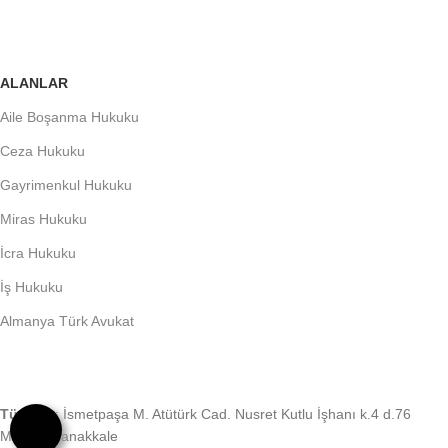
ALANLAR
Aile Boşanma Hukuku
Ceza Hukuku
Gayrimenkul Hukuku
Miras Hukuku
İcra Hukuku
İş Hukuku
Almanya Türk Avukat
Türkiye
: İsmetpaşa M. Atütürk Cad. Nusret Kutlu İşhanı k.4 d.76
Merkez Çanakkale