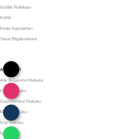
Gizlilik Politikası
KVKK
İnsan Kaynakları
Yasal Bilgilendirme
ALANLAR
Aile Boşanma Hukuku
Ceza Hukuku
Gayrimenkul Hukuku
Miras Hukuku
İcra Hukuku
İş Hukuku