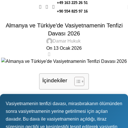
+49 163 225 26 51
+90 554 825 97 16
MIRAS HUKUKU
Almanya ve Türkiye’de Vasiyetnamenin Tenfizi
Davası 2026
Damar Hukuk
On 13 Ocak 2026
0
İçindekiler
Vasiyetnamenin tenfizi davası, mirasbırakanın ölümünden
sonra vasiyetnamenin yerine getirilmesi için açılan
davadır. Bu dava ile vasiyetnamenin açıldığı, itiraz
süresinin geçtiği ve kesinleştiği tespit edilerek vasiyetin