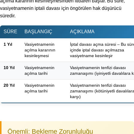
açılma kararının kesinleşmesinden itibaren başlar. Bu süre,
vasiyetnamenin iptali davası için öngörülen hak düşürücü
süredir.
SÜRE
BAŞLANGIÇ
AÇIKLAMA
1 Yıl
Vasiyetnamenin
İptal davası açma süresi – Bu sür
açılma kararının
içinde iptal davası açılmazsa
kesinleşmesi
vasiyetname kesinleşir
10 Yıl
Vasiyetnamenin
Vasiyetnamenin tenfizi davası
açılma tarihi
zamanaşımı (iyiniyetli davalılara k
20 Yıl
Vasiyetnamenin
Vasiyetnamenin tenfizi davası
açılma tarihi
zamanaşımı (kötüniyetli davalılar
karşı)
Önemli: Bekleme Zorunluluğu