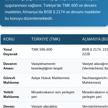
uygulanması sağlanır. Türkiye’de TMK 600 ve devamı
maddeler, Almanya’da BGB § 2174 ve devamı maddeler
bu konuyu düzenlemektedir.
KONU
TÜRKIYE (TMK)
ALMANYA (BG
Yasal
TMK 595-600
BGB § 2174, 21
Dayanak
2228
Davanın
Vasiyetnamenin
Vasiyet alacağın
Amacı
kesinleştiğinin tespiti
(Vermächtnis) ifa
Görevli
Asliye Hukuk Mahkemesi
Nachlassgericht 
Mahkeme
Mahkemesi)
Yetkili
Mirasbırakanın son yerleşim
Mirasbırakanın 
Mahkeme
yeri
yerleşim yeri
Davacı
Vasiyet alacaklısı
Vermächtnisneh