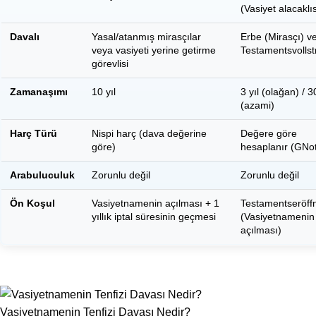
(Vasiyet alacaklıs
Davalı
Yasal/atanmış mirasçılar
Erbe (Mirasçı) v
veya vasiyeti yerine getirme
Testamentsvollst
görevlisi
Zamanaşımı
10 yıl
3 yıl (olağan) / 30
(azami)
Harç Türü
Nispi harç (dava değerine
Değere göre
göre)
hesaplanır (GNo
Arabuluculuk
Zorunlu değil
Zorunlu değil
Ön Koşul
Vasiyetnamenin açılması + 1
Testamentseröff
yıllık iptal süresinin geçmesi
(Vasiyetnamenin
açılması)
Vasiyetnamenin Tenfizi Davası Nedir?