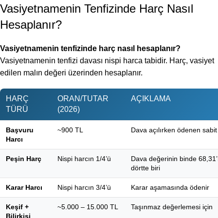
Vasiyetnamenin Tenfizinde Harç Nasıl
Hesaplanır?
Vasiyetnamenin tenfizinde harç nasıl hesaplanır?
Vasiyetnamenin tenfizi davası nispi harca tabidir. Harç, vasiyet
edilen malın değeri üzerinden hesaplanır.
HARÇ
ORAN/TUTAR
AÇIKLAMA
TÜRÜ
(2026)
Başvuru
~900 TL
Dava açılırken ödenen sabit
Harcı
Peşin Harç
Nispi harcın 1/4’ü
Dava değerinin binde 68,31’
dörtte biri
Karar Harcı
Nispi harcın 3/4’ü
Karar aşamasında ödenir
Keşif +
~5.000 – 15.000 TL
Taşınmaz değerlemesi için
Bilirkişi