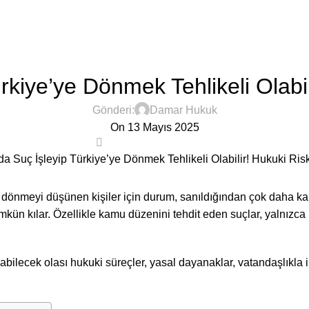
GENEL
kiye’ye Dönmek Tehlikeli Olabil
Gönderi:
Damar Hukuk
On 13 Mayıs 2025
0
önmeyi düşünen kişiler için durum, sanıldığından çok daha karmaş
kün kılar. Özellikle kamu düzenini tehdit eden suçlar, yalnızca 
ilecek olası hukuki süreçler, yasal dayanaklar, vatandaşlıkla il