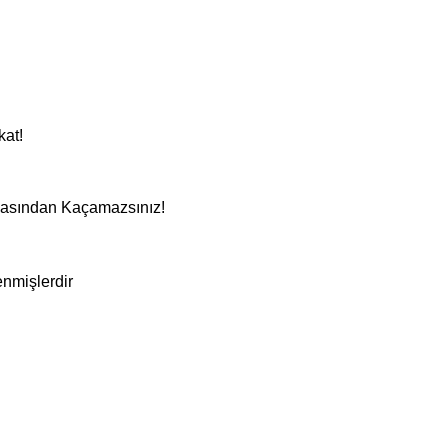
kat!
masından Kaçamazsınız!
enmişlerdir