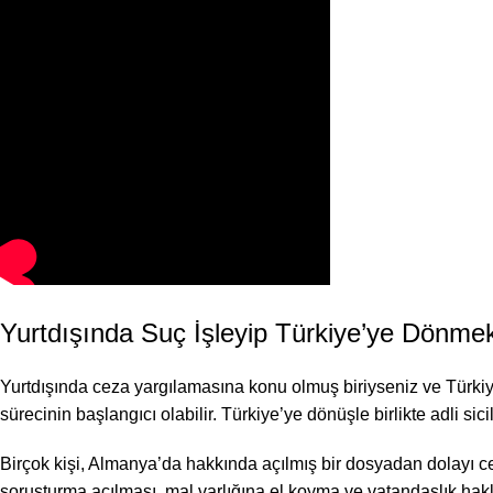
Yurtdışında Suç İşleyip Türkiye’ye Dönmek
Yurtdışında ceza yargılamasına konu olmuş biriyseniz ve Türkiye
sürecinin başlangıcı olabilir. Türkiye’ye dönüşle birlikte adli si
Birçok kişi, Almanya’da hakkında açılmış bir dosyadan dolayı ce
soruşturma açılması, mal varlığına el koyma ve vatandaşlık haklar