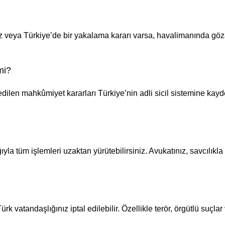
ız veya Türkiye’de bir yakalama kararı varsa, havalimanında gözalt
mi?
 edilen mahkûmiyet kararları Türkiye’nin adli sicil sistemine kay
a tüm işlemleri uzaktan yürütebilirsiniz. Avukatınız, savcılıkla il
k vatandaşlığınız iptal edilebilir. Özellikle terör, örgütlü suçl