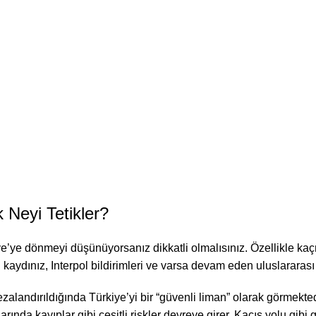
 Neyi Tetikler?
’ye dönmeyi düşünüyorsanız dikkatli olmalısınız. Özellikle kaçma
cil kaydınız, Interpol bildirimleri ve varsa devam eden uluslararas
zalandırıldığında Türkiye’yi bir “güvenli liman” olarak görmekt
ında kayıplar gibi çeşitli riskler devreye girer. Kaçış yolu gibi 