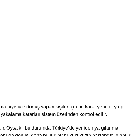
 niyetiyle dönüş yapan kişiler için bu karar yeni bir yargı
ı yakalama kararları sistem üzerinden kontrol edilir.
edir. Oysa ki, bu durumda Türkiye’de yeniden yargılanma,
görülen dönüş, daha büyük bir hukuki krizin başlangıcı olabilir.