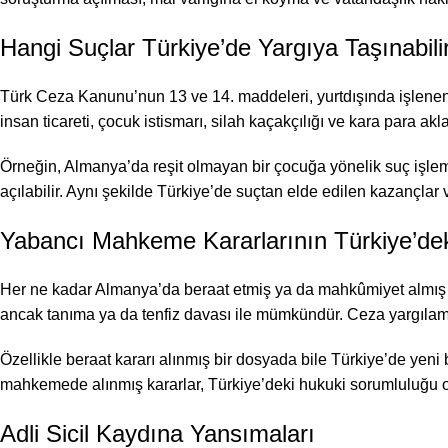
Hangi Suçlar Türkiye’de Yargıya Taşınabili
Türk Ceza Kanunu’nun 13 ve 14. maddeleri, yurtdışında işlenen be
insan ticareti, çocuk istismarı, silah kaçakçılığı ve kara para akl
Örneğin, Almanya’da reşit olmayan bir çocuğa yönelik suç işle
açılabilir. Aynı şekilde Türkiye’de suçtan elde edilen kazançlar
Yabancı Mahkeme Kararlarının Türkiye’deki
Her ne kadar Almanya’da beraat etmiş ya da mahkûmiyet almış ol
ancak tanıma ya da tenfiz davası ile mümkündür. Ceza yargılamal
Özellikle beraat kararı alınmış bir dosyada bile Türkiye’de yen
mahkemede alınmış kararlar, Türkiye’deki hukuki sorumluluğu o
Adli Sicil Kaydına Yansımaları