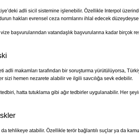
e’deki adli sicil sistemine işlenebilir. Özellikle Interpol üzerind
urun hakları evrensel ceza normlarını ihlal edecek düzeydeyse, s
vize başvurularından vatandaşlık başvurularına kadar birçok resm
ski
i adli makamları tarafından bir soruşturma yürütülüyorsa, Türkiye
r sizi hemen nezarete alabilir ve ilgili savcılığa sevk edebilir.
 tedbiri, hatta tutuklama gibi ağır tedbirler uygulanabilir. Her şe
skler
 da tehlikeye atabilir. Özellikle terör bağlantılı suçlar ya da ka