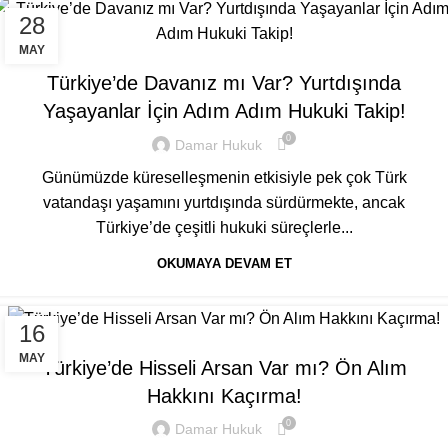
28
GENEL
MAY
Türkiye’de Davanız mı Var? Yurtdışında
Yaşayanlar İçin Adım Adım Hukuki Takip!
0
Damar Hukuk
Günümüzde küreselleşmenin etkisiyle pek çok Türk
vatandaşı yaşamını yurtdışında sürdürmekte, ancak
Türkiye’de çeşitli hukuki süreçlerle...
OKUMAYA DEVAM ET
16
GENEL
MAY
Türkiye’de Hisseli Arsan Var mı? Ön Alım
Hakkını Kaçırma!
0
Damar Hukuk