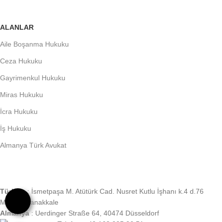
ALANLAR
Aile Boşanma Hukuku
Ceza Hukuku
Gayrimenkul Hukuku
Miras Hukuku
İcra Hukuku
İş Hukuku
Almanya Türk Avukat
Türkiye
: İsmetpaşa M. Atütürk Cad. Nusret Kutlu İşhanı k.4 d.76
Merkez Çanakkale
Almanya
: Uerdinger Straße 64, 40474 Düsseldorf