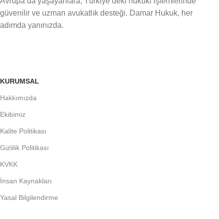
Avrupa’da yaşayanlara, Türkiye’deki hukuki işlemlerinde
güvenilir ve uzman avukatlık desteği. Damar Hukuk, her
adımda yanınızda.
KURUMSAL
Hakkımızda
Ekibimiz
Kalite Politikası
Gizlilik Politikası
KVKK
İnsan Kaynakları
Yasal Bilgilendirme