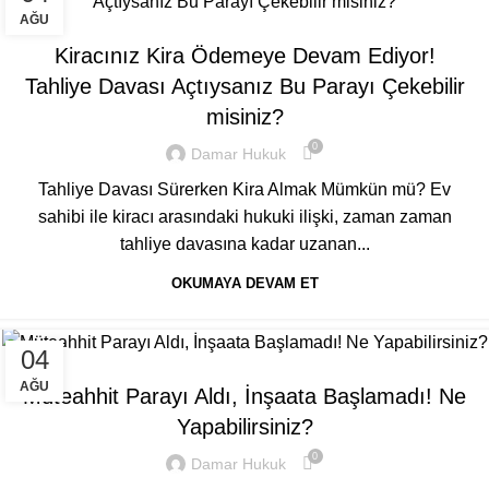
GENEL
AĞU
Kiracınız Kira Ödemeye Devam Ediyor!
Tahliye Davası Açtıysanız Bu Parayı Çekebilir
misiniz?
0
Damar Hukuk
Tahliye Davası Sürerken Kira Almak Mümkün mü? Ev
sahibi ile kiracı arasındaki hukuki ilişki, zaman zaman
tahliye davasına kadar uzanan...
OKUMAYA DEVAM ET
04
GENEL
AĞU
Müteahhit Parayı Aldı, İnşaata Başlamadı! Ne
Yapabilirsiniz?
0
Damar Hukuk