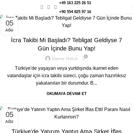
+49 163 225 26 51
+90 554 825 97 16
05
GENEL
AĞU
İcra Takibi Mi Başladı? Tebligat Geldiyse 7
Gün İçinde Bunu Yap!
0
Damar Hukuk
Türkiye'de yaşayan veya yurtdışında ikamet eden
vatandaşlar için icra takibi süreci, çoğu zaman hazırlıksız
yakalanılan bir durumdur. B...
OKUMAYA DEVAM ET
05
GENEL
AĞU
Türkiye’de Yatırım Yaptın Ama Şirket İflas